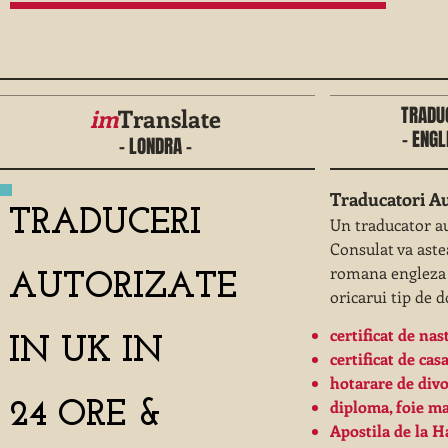
TRADU
im
Translate
- ENG
- LONDRA -
Traducatori Au
TRADUCERI
Un traducator au
Consulat va aste
romana engleza
AUTORIZATE
oricarui tip de 
certificat de nas
IN UK IN
certificat de cas
hotarare de divo
​diploma, foie m
24 ORE &
​Apostila de la 