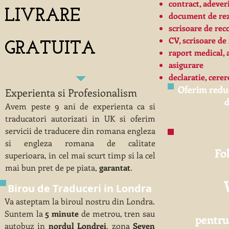
​contract, adever
LIVRARE
​document de re
​scrisoare de r
CV, scrisoare de
GRATUITA
​raport medical, 
asigurare
​declaratie, cerer
Oferim redu
Experienta si Profesionalism
Avem peste 9 ani de experienta ca si
traducatori autorizati in UK si oferim
servicii de traducere din romana engleza
si engleza romana de calitate
Fo
superioara, in cel mai scurt timp si la cel
mai bun pret de pe piata,
garantat
.
Birou de Traduceri in Londra
Va asteptam la biroul nostru din Londra.
Suntem la
5 minute
de metrou, tren sau
pentru
autobuz in
nordul Londrei
, zona
Seven