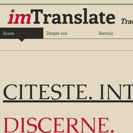
im
Translate
Tra
Acasa
Despre noi
Servicii
CITESTE. I
NT
DISCERNE.