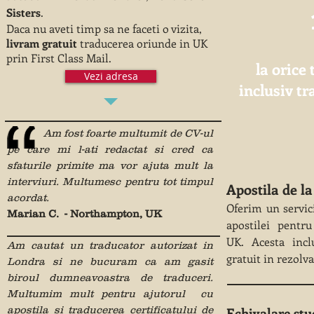
Sisters
.
Daca nu aveti timp sa ne faceti o vizita,
livram gratuit
traducerea oriunde in UK
prin First Class Mail.
la orice
Vezi adresa
inclusiv tr
Am fost foarte multumit de CV-ul
pe care mi l-ati redactat si cred ca
sfaturile primite ma vor ajuta mult la
interviuri. Multumesc pentru tot timpul
Apostila de l
acordat.
Oferim un servic
Marian C. - Northampton, UK
apostilei pentr
UK. Acesta incl
Am cautat un traducator autorizat in
gratuit in rezolva
Londra si ne bucuram ca am gasit
biroul dumneavoastra de traduceri.
Multumim mult pentru ajutorul cu
apostila si traducerea certificatului de
Echivalare st